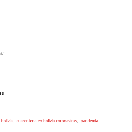
ber
es
 bolivia
,
cuarentena en bolivia coronavirus
,
pandemia