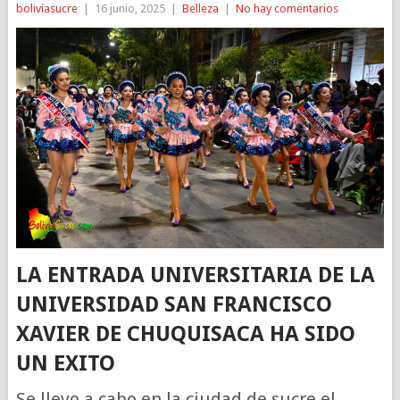
boliviasucre
|
16 junio, 2025
|
Belleza
|
No hay comentarios
LA ENTRADA UNIVERSITARIA DE LA
UNIVERSIDAD SAN FRANCISCO
XAVIER DE CHUQUISACA HA SIDO
UN EXITO
Se llevo a cabo en la ciudad de sucre el