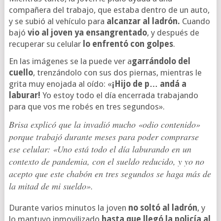
compañera del trabajo, que estaba dentro de un auto,
y se subió al vehículo para
alcanzar al ladrón.
Cuando
bajó
vio al joven ya ensangrentado
, y después de
recuperar su celular
lo enfrentó con golpes
.
En las imágenes se la puede ver a
garrándolo del
cuello
, trenzándolo con sus dos piernas, mientras le
grita muy enojada al oído: «
¡Hijo de p… andá a
laburar!
Yo estoy todo el día encerrada trabajando
para que vos me robés en tres segundos».
Brisa explicó que la invadió mucho «odio contenido»
porque trabajó durante meses para poder comprarse
ese celular: «Uno está todo el día laburando en un
contexto de pandemia, con el sueldo reducido, y yo no
acepto que este chabón en tres segundos se haga más de
la mitad de mi sueldo».
Durante varios minutos la joven
no soltó al ladrón
, y
lo mantuvo inmovilizado
hasta que llegó la policía al