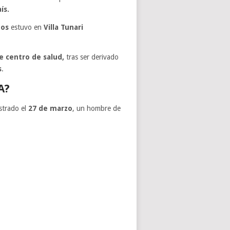
ís.
ños
estuvo en
Villa Tunari
e centro de salud,
tras ser derivado
s
.
A?
strado el
27 de marzo
, un hombre de