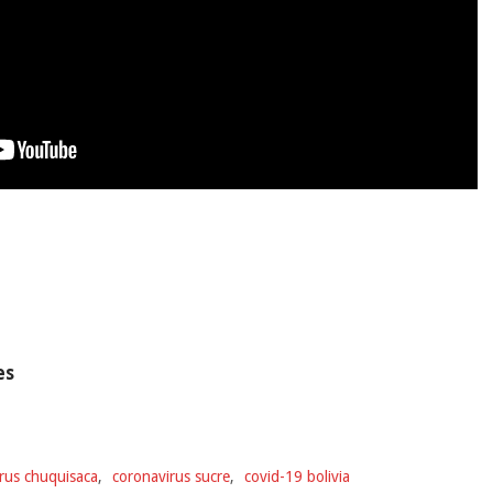
es
rus chuquisaca
,
coronavirus sucre
,
covid-19 bolivia