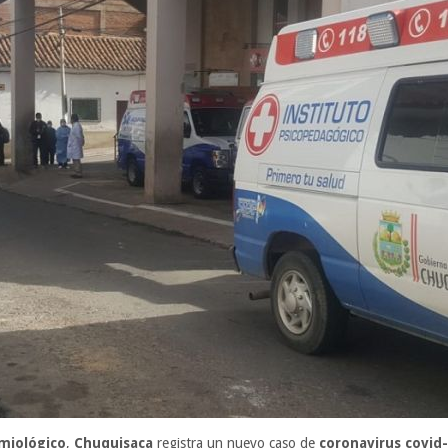
emiológico
,
Chuquisaca
registra un nuevo caso de
coronavirus covid